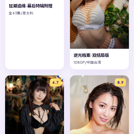
狂潮追缉·幕后特辑附赠
全43集/意大利
逆光档案·双结局版
1080P/中国台湾
6.7
8.9