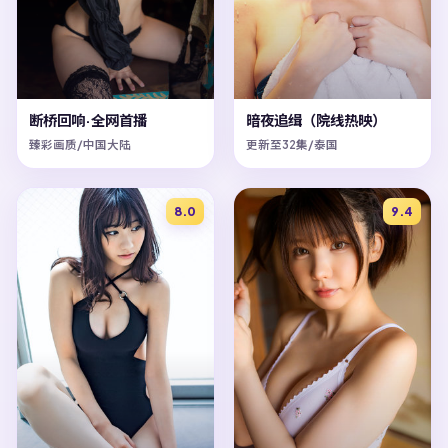
断桥回响·全网首播
暗夜追缉（院线热映）
臻彩画质/中国大陆
更新至32集/泰国
8.0
9.4