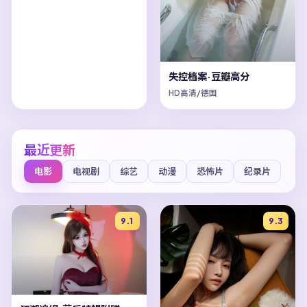
失控档案·豆瓣高分
HD高清/德国
最近更新
电影
电视剧
综艺
动漫
恐怖片
纪录片
9.1
9.3