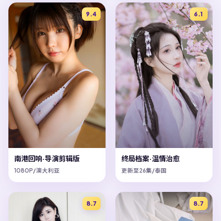
9.4
6.1
南港回响·导演剪辑版
终局档案·温情治愈
1080P/澳大利亚
更新至26集/泰国
8.7
8.7