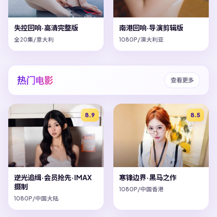
失控回响·高清完整版
南港回响·导演剪辑版
全20集/意大利
1080P/澳大利亚
热门电影
查看更多
8.9
8.5
逆光追缉·会员抢先·IMAX
寒锋边界·黑马之作
摄制
1080P/中国香港
1080P/中国大陆