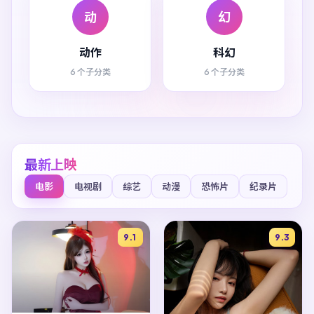
动
幻
动作
科幻
6 个子分类
6 个子分类
最新上映
电影
电视剧
综艺
动漫
恐怖片
纪录片
9.1
9.3