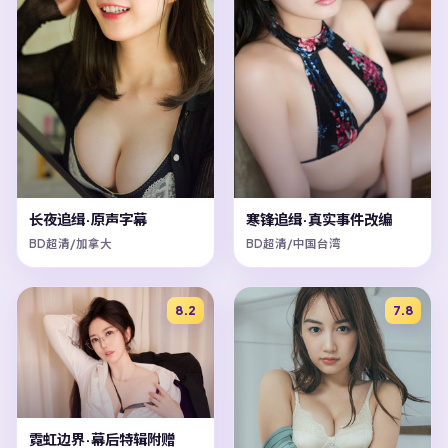
长夜追缉·原声字幕
寒锋追缉·真实事件改编
BD超清/加拿大
BD超清/中国台湾
8.2
7.8
霓虹边界·幕后特辑附赠